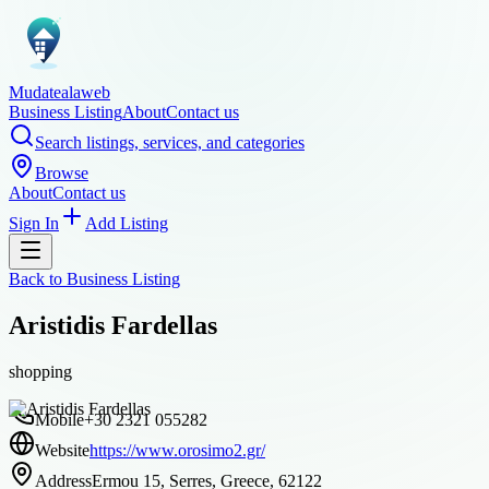
Mudatealaweb
Business Listing
About
Contact us
Search listings, services, and categories
Browse
About
Contact us
Sign In
Add Listing
Back to
Business Listing
Aristidis Fardellas
shopping
Mobile
+30 2321 055282
Website
https://www.orosimo2.gr/
Address
Ermou 15, Serres, Greece, 62122