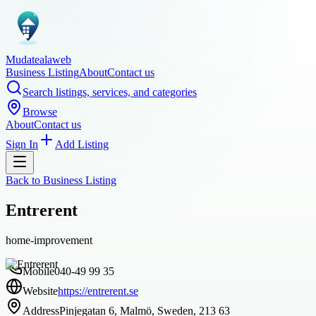
Mudatealaweb
Business Listing
About
Contact us
Search listings, services, and categories
Browse
About
Contact us
Sign In
Add Listing
Back to
Business Listing
Entrerent
home-improvement
Mobile
040-49 99 35
Website
https://entrerent.se
Address
Pinjegatan 6, Malmö, Sweden, 213 63