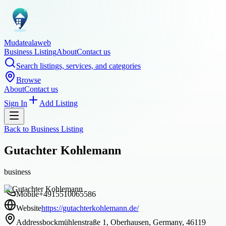
Mudatealaweb
Business Listing
About
Contact us
Search listings, services, and categories
Browse
About
Contact us
Sign In
Add Listing
Back to
Business Listing
Gutachter Kohlemann
business
Mobile
+4915510065586
Website
https://gutachterkohlemann.de/
Address
bockmühlenstraße 1, Oberhausen, Germany, 46119