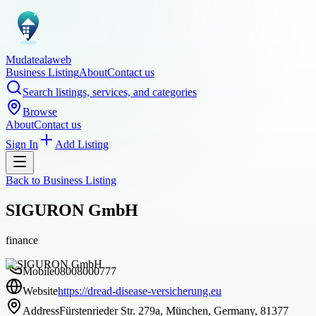
Mudatealaweb
Business Listing
About
Contact us
Search listings, services, and categories
Browse
About
Contact us
Sign In
Add Listing
Back to
Business Listing
SIGURON GmbH
finance
Mobile
08008000777
Website
https://dread-disease-versicherung.eu
Address
Fürstenrieder Str. 279a, München, Germany, 81377