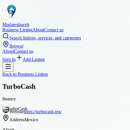
Mudatealaweb
Business Listing
About
Contact us
Search listings, services, and categories
Browse
About
Contact us
Sign In
Add Listing
Back to
Business Listing
TurboCash
finance
Website
https://turbocash.mx/
Address
Mexico
About